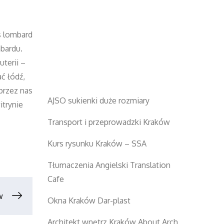
s lombard
mbardu.
terii –
ać łódź,
przez nas
AJSO sukienki duże rozmiary
itrynie
Transport i przeprowadzki Kraków
Kurs rysunku Kraków – SSA
Tłumaczenia Angielski Translation
Cafe
w
Okna Kraków Dar-plast
Architekt wnętrz Kraków About Arch