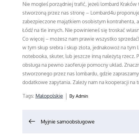
Nie mogłeś porządniej trafić, jeżeli lombard Kraków
stworzoną przez nas stronę – Lombard4u proponuje 
zabezpieczone majątkiem osobistym kontrahenta, a 
Łódź na tle innych. Nie powinieneś się troskać włas
Co więcej – możesz nam prawie wszystko sprzedać! Je
w tym skup srebra i skup złota, jednakowoż na tym li
notebooka, skuter, lub jeszcze inną należytą rzecz
obsługa na pewno zaoferuje pomocny układ. Znaczni
stworzonego przez nas lombardu, gdzie zapraszamy. 
dodatkowe zapytania. Zależy nam na kooperacji na t
Tags:
Małopolskie
By
Admin
Nawigacja
Myjnie samoobsługowe