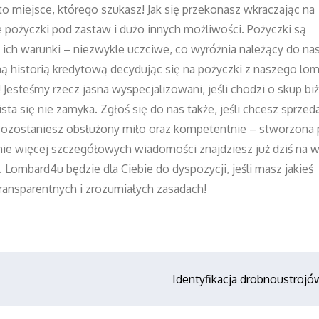
 to miejsce, którego szukasz! Jak się przekonasz wkraczając na
pożyczki pod zastaw i dużo innych możliwości. Pożyczki są
ich warunki – niezwykle uczciwe, co wyróżnia należący do na
ną historią kredytową decydując się na pożyczki z naszego lo
steśmy rzecz jasna wyspecjalizowani, jeśli chodzi o skup biżu
sta się nie zamyka. Zgłoś się do nas także, jeśli chcesz sprzed
. Pozostaniesz obsłużony miło oraz kompetentnie – stworzona 
e więcej szczegółowych wiadomości znajdziesz już dziś na w
Lombard4u będzie dla Ciebie do dyspozycji, jeśli masz jakieś
ransparentnych i zrozumiałych zasadach!
Identyfikacja drobnoustrojó