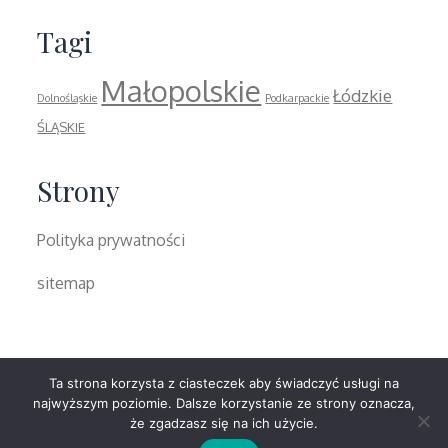
Tagi
Małopolskie
Łódzkie
Dolnośląskie
Podkarpackie
ŚLĄSKIE
Strony
Polityka prywatności
sitemap
Ta strona korzysta z ciasteczek aby świadczyć usługi na
najwyższym poziomie. Dalsze korzystanie ze strony oznacza,
© 2026
Imperium stron
.
Lawman Education By
że zgadzasz się na ich użycie.
All Right Reserved
Moral Themes